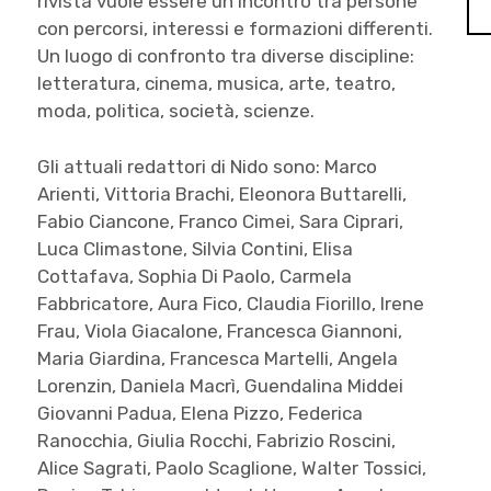
rivista vuole essere un incontro tra persone
con percorsi, interessi e formazioni differenti.
Un luogo di confronto tra diverse discipline:
letteratura, cinema, musica, arte, teatro,
moda, politica, società, scienze.
Gli attuali redattori di Nido sono: Marco
Arienti, Vittoria Brachi, Eleonora Buttarelli,
Fabio Ciancone, Franco Cimei, Sara Ciprari,
Luca Climastone, Silvia Contini, Elisa
Cottafava, Sophia Di Paolo, Carmela
Fabbricatore, Aura Fico, Claudia Fiorillo, Irene
Frau, Viola Giacalone, Francesca Giannoni,
Maria Giardina, Francesca Martelli, Angela
Lorenzin, Daniela Macrì, Guendalina Middei
Giovanni Padua, Elena Pizzo, Federica
Ranocchia, Giulia Rocchi, Fabrizio Roscini,
Alice Sagrati, Paolo Scaglione, Walter Tossici,