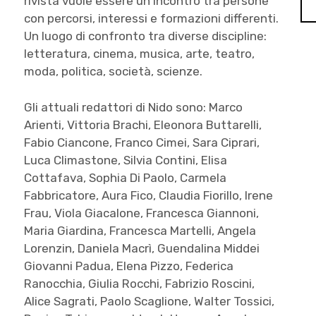
rivista vuole essere un incontro tra persone
con percorsi, interessi e formazioni differenti.
Un luogo di confronto tra diverse discipline:
letteratura, cinema, musica, arte, teatro,
moda, politica, società, scienze.
Gli attuali redattori di Nido sono: Marco
Arienti, Vittoria Brachi, Eleonora Buttarelli,
Fabio Ciancone, Franco Cimei, Sara Ciprari,
Luca Climastone, Silvia Contini, Elisa
Cottafava, Sophia Di Paolo, Carmela
Fabbricatore, Aura Fico, Claudia Fiorillo, Irene
Frau, Viola Giacalone, Francesca Giannoni,
Maria Giardina, Francesca Martelli, Angela
Lorenzin, Daniela Macrì, Guendalina Middei
Giovanni Padua, Elena Pizzo, Federica
Ranocchia, Giulia Rocchi, Fabrizio Roscini,
Alice Sagrati, Paolo Scaglione, Walter Tossici,