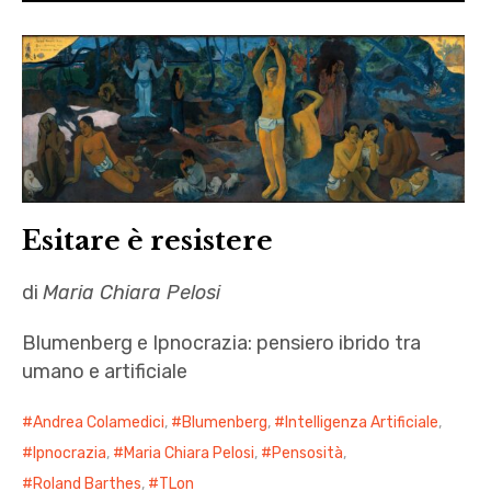
Esitare è resistere
di
Maria Chiara Pelosi
Blumenberg e Ipnocrazia: pensiero ibrido tra
umano e artificiale
Andrea Colamedici
,
Blumenberg
,
Intelligenza Artificiale
,
Ipnocrazia
,
Maria Chiara Pelosi
,
Pensosità
,
Roland Barthes
,
TLon