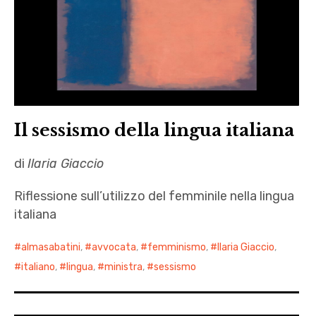
Il sessismo della lingua italiana
di
Ilaria Giaccio
Riflessione sull’utilizzo del femminile nella lingua
italiana
almasabatini
,
avvocata
,
femminismo
,
Ilaria Giaccio
,
italiano
,
lingua
,
ministra
,
sessismo