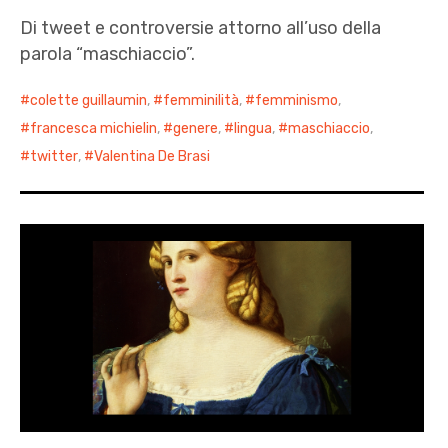
Di tweet e controversie attorno all’uso della
parola “maschiaccio”.
colette guillaumin
,
femminilità
,
femminismo
,
francesca michielin
,
genere
,
lingua
,
maschiaccio
,
twitter
,
Valentina De Brasi