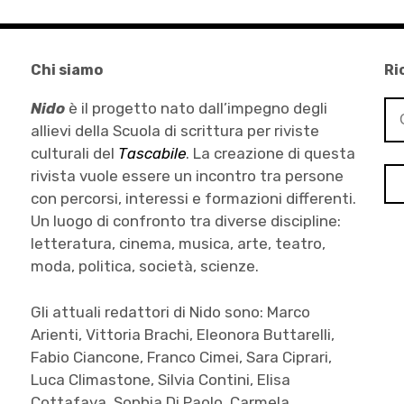
Chi siamo
Ri
Ri
Nido
è il progetto nato dall’impegno degli
per
allievi della Scuola di scrittura per riviste
culturali del
Tascabile
. La creazione di questa
rivista vuole essere un incontro tra persone
con percorsi, interessi e formazioni differenti.
Un luogo di confronto tra diverse discipline:
letteratura, cinema, musica, arte, teatro,
moda, politica, società, scienze.
Gli attuali redattori di Nido sono: Marco
Arienti, Vittoria Brachi, Eleonora Buttarelli,
Fabio Ciancone, Franco Cimei, Sara Ciprari,
Luca Climastone, Silvia Contini, Elisa
Cottafava, Sophia Di Paolo, Carmela