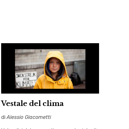
k
a
m
Vestale del clima
di
Alessio Giacometti