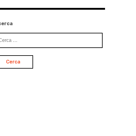
cerca
cerca
: