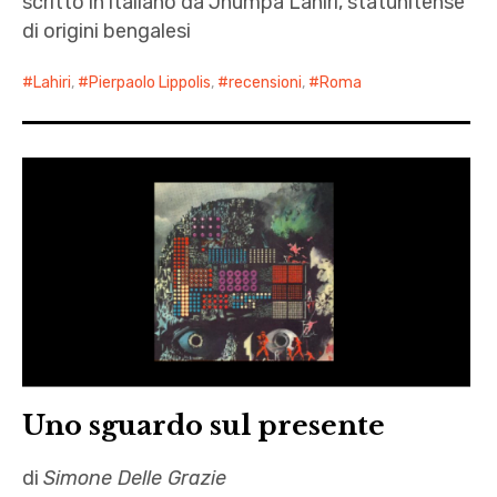
scritto in italiano da Jhumpa Lahiri, statunitense
di origini bengalesi
Lahiri
,
Pierpaolo Lippolis
,
recensioni
,
Roma
Uno sguardo sul presente
di
Simone Delle Grazie