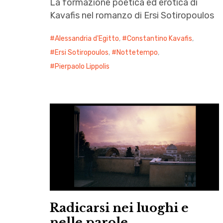
La formazione poetica ed erotica di
Kavafis nel romanzo di Ersi Sotiropoulos
Alessandria d'Egitto
,
Constantino Kavafis
,
Ersi Sotiropoulos
,
Nottetempo
,
Pierpaolo Lippolis
Radicarsi nei luoghi e
nelle parole