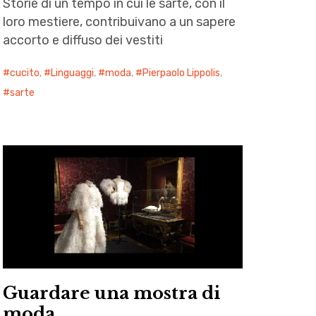
Storie di un tempo in cui le sarte, con il
loro mestiere, contribuivano a un sapere
accorto e diffuso dei vestiti
cucito
,
Linguaggi
,
moda
,
Pierpaolo Lippolis
,
sarte
Guardare una mostra di
moda