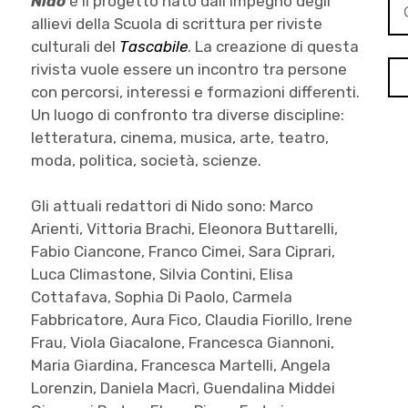
Nido
è il progetto nato dall’impegno degli
per
allievi della Scuola di scrittura per riviste
culturali del
Tascabile
. La creazione di questa
rivista vuole essere un incontro tra persone
con percorsi, interessi e formazioni differenti.
Un luogo di confronto tra diverse discipline:
letteratura, cinema, musica, arte, teatro,
moda, politica, società, scienze.
Gli attuali redattori di Nido sono: Marco
Arienti, Vittoria Brachi, Eleonora Buttarelli,
Fabio Ciancone, Franco Cimei, Sara Ciprari,
Luca Climastone, Silvia Contini, Elisa
Cottafava, Sophia Di Paolo, Carmela
Fabbricatore, Aura Fico, Claudia Fiorillo, Irene
Frau, Viola Giacalone, Francesca Giannoni,
Maria Giardina, Francesca Martelli, Angela
Lorenzin, Daniela Macrì, Guendalina Middei