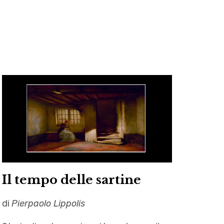
k
a
m
Il tempo delle sartine
di
Pierpaolo Lippolis