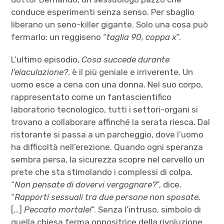
conduce esperimenti senza senso. Per sbaglio
liberano un seno-killer gigante. Solo una cosa può
fermarlo: un reggiseno “
taglia 90, coppa x
”.
L’ultimo episodio,
Cosa succede durante
l’eiaculazione?
, è il più geniale e irriverente. Un
uomo esce a cena con una donna. Nel suo corpo,
rappresentato come un fantascientifico
laboratorio tecnologico, tutti i settori-organi si
trovano a collaborare affinché la serata riesca. Dal
ristorante si passa a un parcheggio, dove l’uomo
ha difficoltà nell’erezione. Quando ogni speranza
sembra persa, la sicurezza scopre nel cervello un
prete che sta stimolando i complessi di colpa.
“
Non pensate di dovervi vergognare?
”, dice.
“
Rapporti sessuali tra due persone non sposate.
[…]
Peccato mortale!
”. Senza l’intruso, simbolo di
quella chiesa ferma oppositrice della rivoluzione