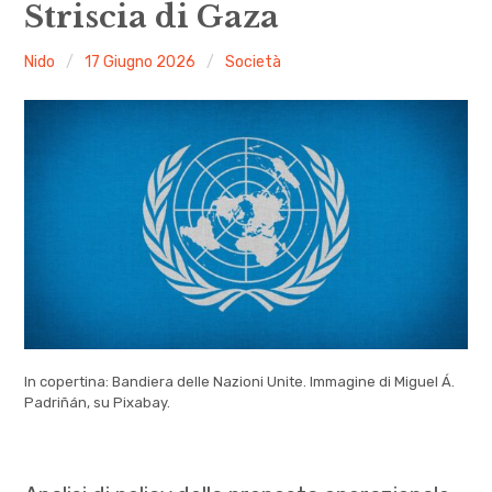
Striscia di Gaza
Nido
17 Giugno 2026
Società
In copertina: Bandiera delle Nazioni Unite. Immagine di Miguel Á.
Padriñán, su Pixabay.