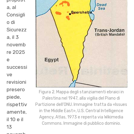
a, al
Consigli
o di
Sicurezz
a, il 3
novemb
re 2025
e
successi
ve
revisioni
presero
Figura 2. Mappa degli stanziamenti ebraici in
piede,
Palestina nel 1947, alla vigilia del Piano di
rispettiv
Partizione dell’ONU. Immagine tratta da «Issues
in the Middle East», U.S. Central Intelligence
amente,
Agency, Atlas, 1973 e reperita via Wikimedia
il 10 e il
Commons. Immagine di pubblico dominio.
13