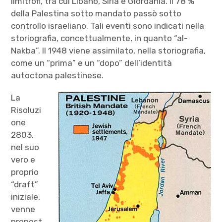
limitrofi, tra cui Libano, Siria e Giordania. Il 78 %
della Palestina sotto mandato passò sotto
controllo israeliano. Tali eventi sono indicati nella
storiografia, concettualmente, in quanto “al-
Nakba”. Il 1948 viene assimilato, nella storiografia,
come un “prima” e un “dopo” dell’identità
autoctona palestinese.
La
Risoluzi
one
2803,
nel suo
vero e
proprio
“draft”
iniziale,
venne
propost