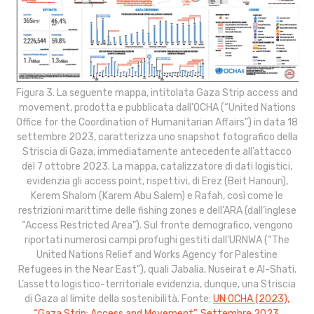
Figura 3. La seguente mappa, intitolata Gaza Strip access and
movement, prodotta e pubblicata dall’OCHA (“United Nations
Office for the Coordination of Humanitarian Affairs”) in data 18
settembre 2023, caratterizza uno snapshot fotografico della
Striscia di Gaza, immediatamente antecedente all’attacco
del 7 ottobre 2023. La mappa, catalizzatore di dati logistici,
evidenzia gli access point, rispettivi, di Erez (Beit Hanoun),
Kerem Shalom (Karem Abu Salem) e Rafah, così come le
restrizioni marittime delle fishing zones e dell’ARA (dall’inglese
“Access Restricted Area”). Sul fronte demografico, vengono
riportati numerosi campi profughi gestiti dall’URNWA (“The
United Nations Relief and Works Agency for Palestine
Refugees in the Near East”), quali Jabalia, Nuseirat e Al-Shati.
L’assetto logistico-territoriale evidenzia, dunque, una Striscia
di Gaza al limite della sostenibilità. Fonte:
UN OCHA (2023),
“Gaza Strip: Access and Movement”, Settembre 2023.